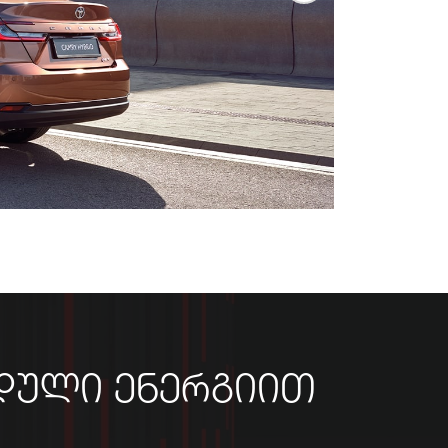
იდული ენერგიით