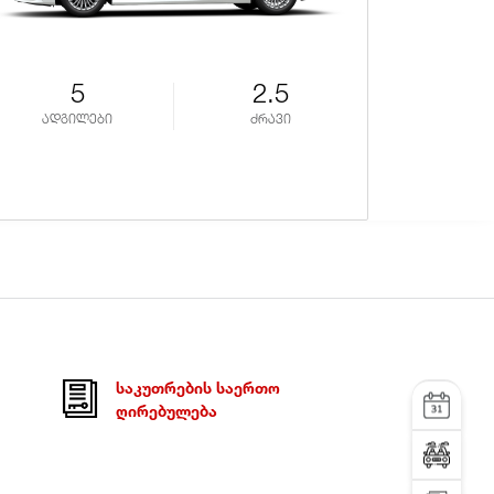
5
2.5
ადგილები
ძრავი
ადგ
ᲡᲐᲙᲣᲗᲠᲔᲑᲘᲡ ᲡᲐᲔᲠᲗᲝ
სერვისი
ᲦᲘᲠᲔᲑᲣᲚᲔᲑᲐ
ტესტ დრაივი