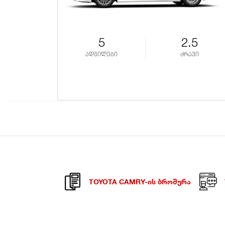
5
2.5
ადგილები
ძრავი
TOYOTA CAMRY-ᲘᲡ ᲑᲠᲝᲨᲣᲠᲐ