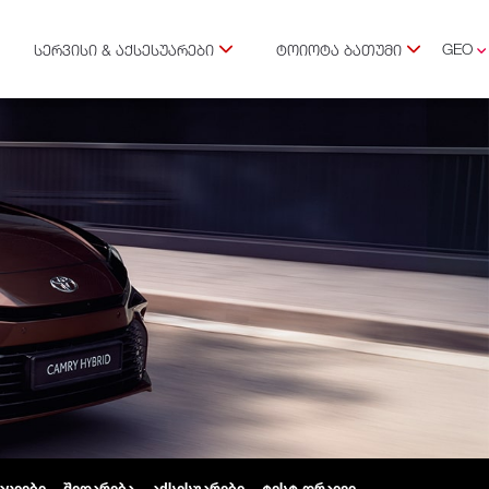
GEO
ᲡᲔᲠᲕᲘᲡᲘ & ᲐᲥᲡᲔᲡᲣᲐᲠᲔᲑᲘ
ᲢᲝᲘᲝᲢᲐ ᲑᲐᲗᲣᲛᲘ
ENG
RUS
ᲐᲪᲘᲔᲑᲘ
ᲨᲔᲓᲐᲠᲔᲑᲐ
ᲐᲥᲡᲔᲡᲣᲐᲠᲔᲑᲘ
ᲢᲔᲡᲢ ᲓᲠᲐᲘᲕᲘ