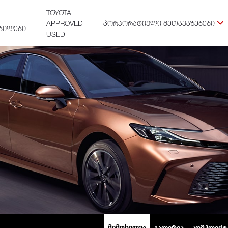
TOYOTA
APPROVED
ᲙᲝᲠᲞᲝᲠᲐᲢᲘᲣᲚᲘ ᲨᲔᲗᲐᲕᲐᲖᲔᲑᲔᲑᲘ
ᲑᲘᲚᲔᲑᲘ
USED
ᲛᲘᲛᲝᲮᲘᲚᲕᲐ
ᲒᲐᲚᲔᲠᲔᲐ
ᲙᲝᲛᲞᲚᲔᲥᲢ