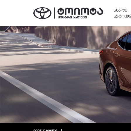
ᲐᲮᲐᲚᲘ
ᲐᲕᲢᲝᲛᲝ
2025
CAMRY