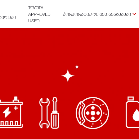
TOYOTA
APPROVED
ᲙᲝᲠᲞᲝᲠᲐᲢᲘᲣᲚᲘ ᲨᲔᲗᲐᲕᲐᲖᲔᲑᲔᲑᲘ
ᲑᲘᲚᲔᲑᲘ
USED