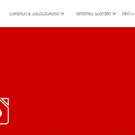
GEO
ᲡᲔᲠᲕᲘᲡᲘ & ᲐᲥᲡᲔᲡᲣᲐᲠᲔᲑᲘ
ᲢᲝᲘᲝᲢᲐ ᲑᲐᲗᲣᲛᲘ
ENG
RUS