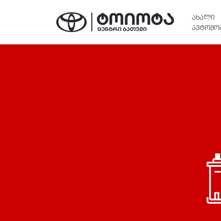
ᲐᲮᲐᲚᲘ
ᲐᲕᲢᲝᲛᲝ