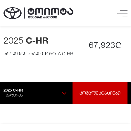
2025
C-HR
67,923₾
სრულიად ახალი TOYOTA C-HR
2025
C-HR
ᲙᲝᲛᲞᲚᲔᲥᲢᲐᲪᲘᲔᲑᲘ
ᲒᲐᲚᲔᲠᲔᲐ