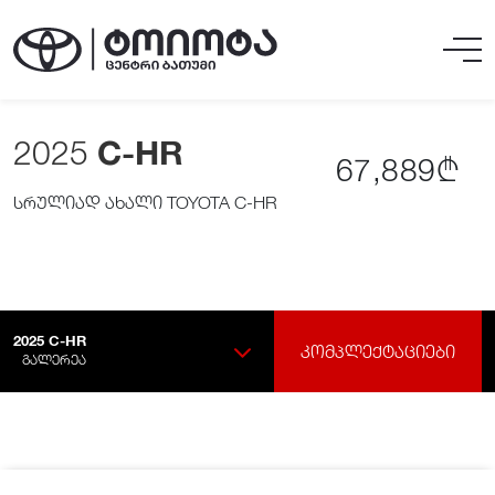
2025
C-HR
67,889₾
სრულიად ახალი TOYOTA C-HR
2025
C-HR
ᲙᲝᲛᲞᲚᲔᲥᲢᲐᲪᲘᲔᲑᲘ
ᲒᲐᲚᲔᲠᲔᲐ