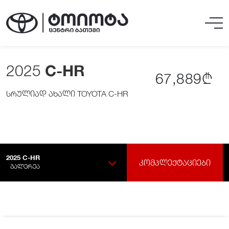
2025
C-HR
67,889₾
სრულიად ახალი TOYOTA C-HR
2025
C-HR
ᲙᲝᲛᲞᲚᲔᲥᲢᲐᲪᲘᲔᲑᲘ
ᲒᲐᲚᲔᲠᲔᲐ