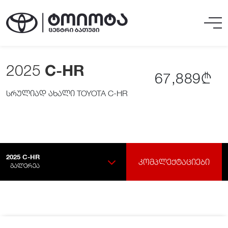
2025
C-HR
67,889₾
სრულიად ახალი TOYOTA C-HR
2025
C-HR
ᲙᲝᲛᲞᲚᲔᲥᲢᲐᲪᲘᲔᲑᲘ
ᲒᲐᲚᲔᲠᲔᲐ