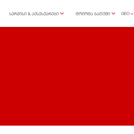
GEO
ᲡᲔᲠᲕᲘᲡᲘ & ᲐᲥᲡᲔᲡᲣᲐᲠᲔᲑᲘ
ᲢᲝᲘᲝᲢᲐ ᲑᲐᲗᲣᲛᲘ
ENG
RUS