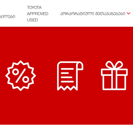
TOYOTA
APPROVED
ᲙᲝᲠᲞᲝᲠᲐᲢᲘᲣᲚᲘ ᲨᲔᲗᲐᲕᲐᲖᲔᲑᲔᲑᲘ
ᲑᲘᲚᲔᲑᲘ
USED