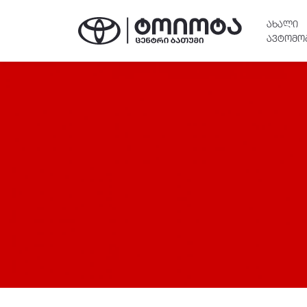
ᲐᲮᲐᲚᲘ
ᲐᲕᲢᲝᲛᲝ