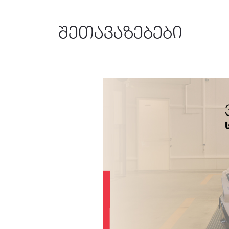
ᲨᲔᲗᲐᲕᲐᲖᲔᲑᲔᲑᲘ