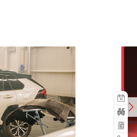
სერვისი
ტესტ დრაივი
დაგვიკავშირდი