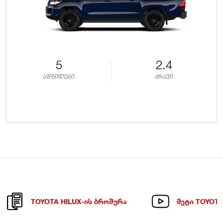
5
2.4
ადგილები
ძრავი
TOYOTA HILUX-ᲘᲡ ᲑᲠᲝᲨᲣᲠᲐ
ᲛᲔᲢᲘ TOYOTA