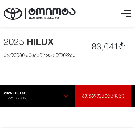
2025
HILUX
83,641₾
ურღვევი პიკაპი 1968 წლიდან
2025
HILUX
ᲙᲝᲛᲞᲚᲔᲥᲢᲐᲪᲘᲔᲑᲘ
ᲒᲐᲚᲔᲠᲔᲐ