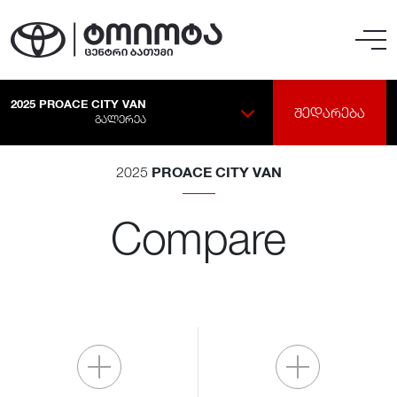
2025
PROACE CITY VAN
ᲨᲔᲓᲐᲠᲔᲑᲐ
ᲒᲐᲚᲔᲠᲔᲐ
PROACE CITY VAN
2025
Compare