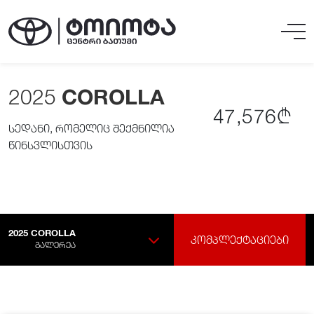
2025
COROLLA
47,576₾
სედანი, რომელიც შექმნილია
წინსვლისთვის
2025
COROLLA
ᲙᲝᲛᲞᲚᲔᲥᲢᲐᲪᲘᲔᲑᲘ
ᲒᲐᲚᲔᲠᲔᲐ