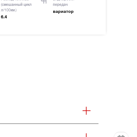
(смешанный цикл
передач
л/100км.)
вариатор
6.4