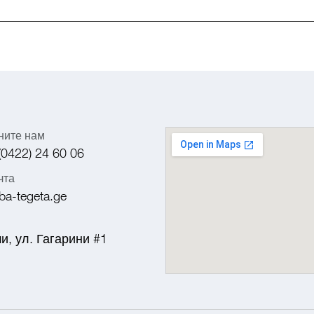
ните нам
(0422) 24 60 06
чта
ba-tegeta.ge
и, ул. Гагарини #1