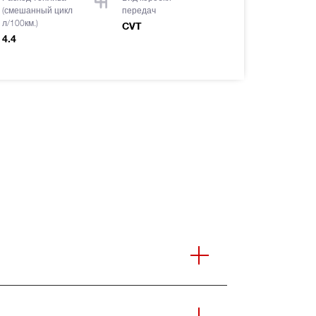
(смешанный цикл
передач
л/100км.)
CVT
4.4