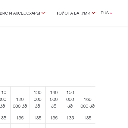
RUS
ВИС И АКСЕССУАРЫ
ТОЙОТА БАТУМИ
ENG
GEO
110
130
140
150
000
120
000
000
000
160
კმ
000 კმ
კმ
კმ
კმ
000 კმ
135
135
135
135
135
135