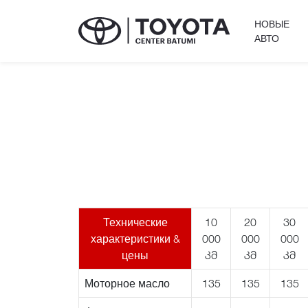
НОВЫЕ
АВТО
Технические
10
20
30
характеристики &
000
000
000
цены
კმ
კმ
კმ
Моторное масло
135
135
135