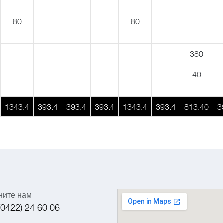
80
80
380
40
1343.4
393.4
393.4
393.4
1343.4
393.4
813.40
3
ните нам
(0422) 24 60 06