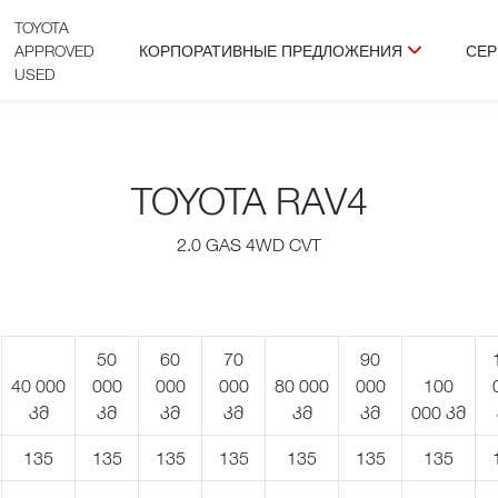
TOYOTA
APPROVED
КОРПОРАТИВНЫЕ ПРЕДЛОЖЕНИЯ
СЕР
USED
TOYOTA RAV4
2.0 GAS 4WD CVT
50
60
70
90
40 000
000
000
000
80 000
000
100
კმ
კმ
კმ
კმ
კმ
კმ
000 კმ
135
135
135
135
135
135
135