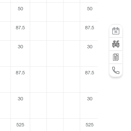
50
50
87.5
87.5
УСЛУГА
Тест-драйв
30
30
Отправить запрос
TEL: +995 32 2 292 000
87.5
87.5
30
30
525
525