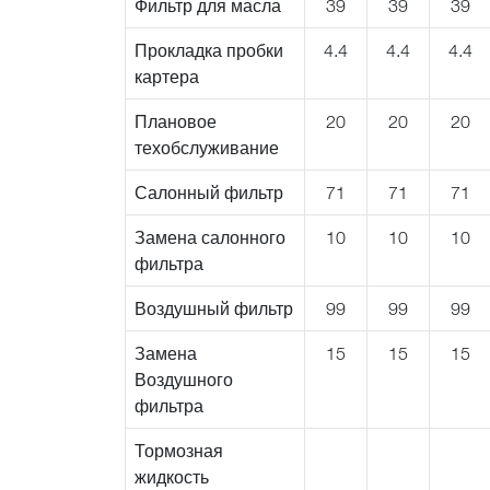
Фильтр для масла
39
39
39
Прокладка пробки
4.4
4.4
4.4
картера
Плановое
20
20
20
техобслуживание
Салонный фильтр
71
71
71
Замена салонного
10
10
10
фильтра
Воздушный фильтр
99
99
99
Замена
15
15
15
Воздушного
фильтра
Тормозная
жидкость