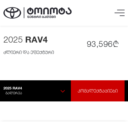
2025
RAV4
93,596₾
ძლიერი და ეფექტური
2025
RAV4
ᲙᲝᲛᲞᲚᲔᲥᲢᲐᲪᲘᲔᲑᲘ
ᲒᲐᲚᲔᲠᲔᲐ