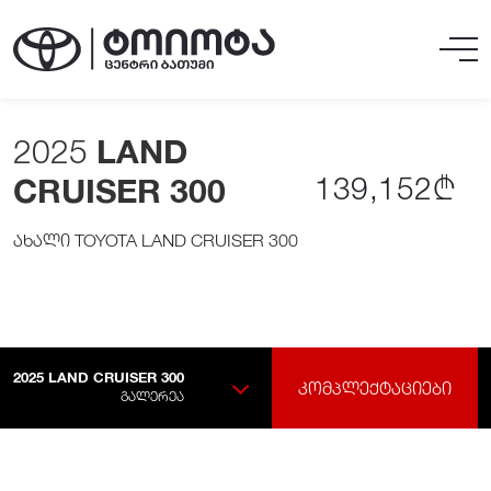
2025
LAND
139,152₾
CRUISER 300
ახალი TOYOTA LAND CRUISER 300
2025
LAND CRUISER 300
ᲙᲝᲛᲞᲚᲔᲥᲢᲐᲪᲘᲔᲑᲘ
ᲒᲐᲚᲔᲠᲔᲐ